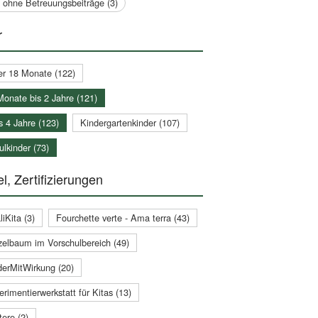
a ohne Betreuungsbeiträge (3)
r
er 18 Monate (122)
Monate bis 2 Jahre (121)
s 4 Jahre (123)
Kindergartenkinder (107)
lkinder (73)
l, Zertifizierungen
iKita (3)
Fourchette verte - Ama terra (43)
zelbaum im Vorschulbereich (49)
derMitWirkung (20)
rimentierwerkstatt für Kitas (13)
ere (2)