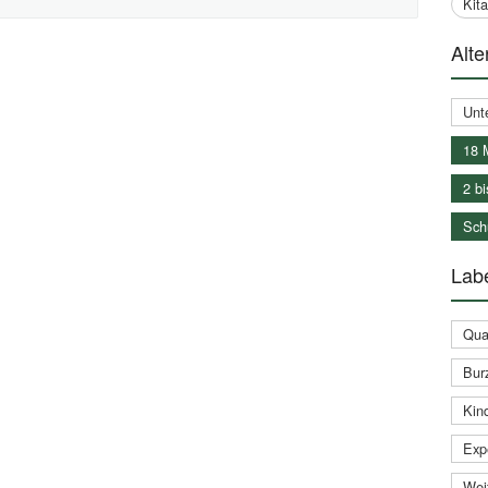
Kit
Alte
Unt
18 
2 bi
Schu
Labe
Qual
Bur
Kin
Expe
Weit