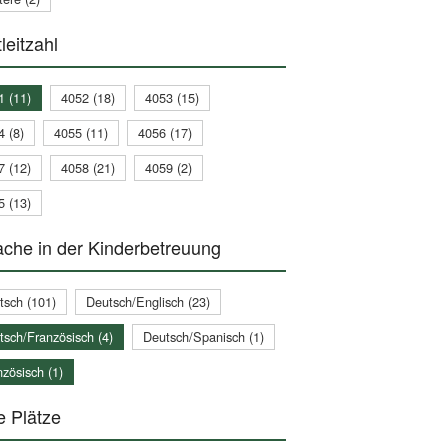
leitzahl
1 (11)
4052 (18)
4053 (15)
4 (8)
4055 (11)
4056 (17)
7 (12)
4058 (21)
4059 (2)
5 (13)
che in der Kinderbetreuung
tsch (101)
Deutsch/Englisch (23)
tsch/Französisch (4)
Deutsch/Spanisch (1)
zösisch (1)
e Plätze