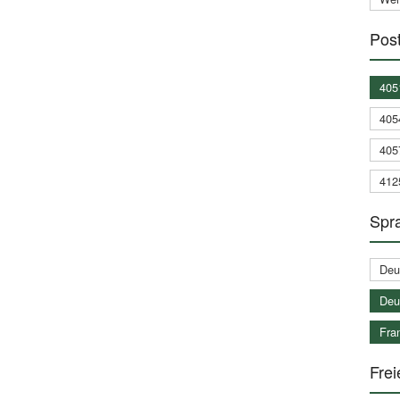
Post
405
405
405
412
Spra
Deu
Deu
Fran
Frei