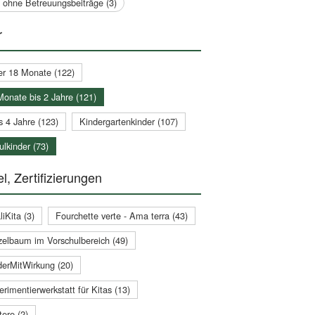
a ohne Betreuungsbeiträge (3)
r
er 18 Monate (122)
Monate bis 2 Jahre (121)
s 4 Jahre (123)
Kindergartenkinder (107)
lkinder (73)
l, Zertifizierungen
iKita (3)
Fourchette verte - Ama terra (43)
zelbaum im Vorschulbereich (49)
derMitWirkung (20)
rimentierwerkstatt für Kitas (13)
ere (2)