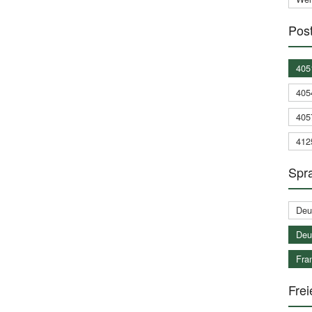
Post
405
405
405
412
Spra
Deu
Deu
Fran
Frei