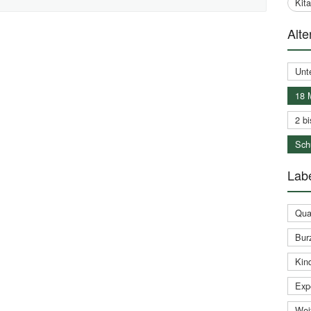
Kit
Alte
Unt
18 
2 bi
Schu
Labe
Qual
Bur
Kin
Expe
Weit