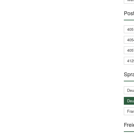
Post
405
405
405
412
Spra
Deu
Deu
Fran
Frei