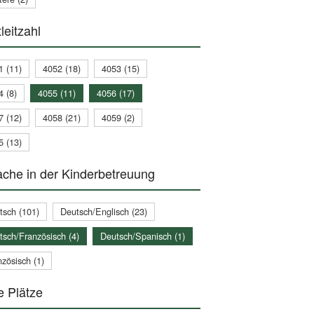
leitzahl
1 (11)
4052 (18)
4053 (15)
4 (8)
4055 (11)
4056 (17)
7 (12)
4058 (21)
4059 (2)
5 (13)
che in der Kinderbetreuung
tsch (101)
Deutsch/Englisch (23)
tsch/Französisch (4)
Deutsch/Spanisch (1)
zösisch (1)
e Plätze