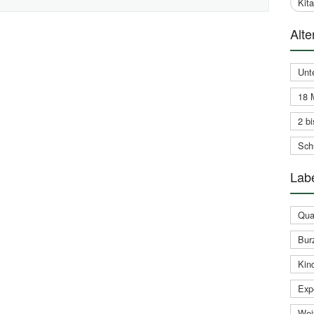
Kit
Alte
Unt
18 
2 bi
Schu
Labe
Qual
Bur
Kin
Expe
Weit