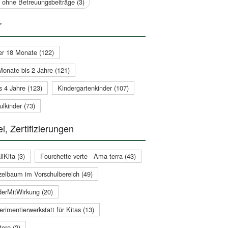
a ohne Betreuungsbeiträge (3)
r
er 18 Monate (122)
Monate bis 2 Jahre (121)
s 4 Jahre (123)
Kindergartenkinder (107)
lkinder (73)
l, Zertifizierungen
iKita (3)
Fourchette verte - Ama terra (43)
zelbaum im Vorschulbereich (49)
derMitWirkung (20)
rimentierwerkstatt für Kitas (13)
ere (2)