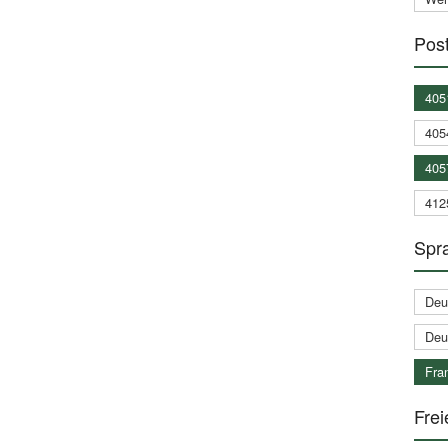
Post
405
405
405
412
Spra
Deu
Deu
Fran
Frei