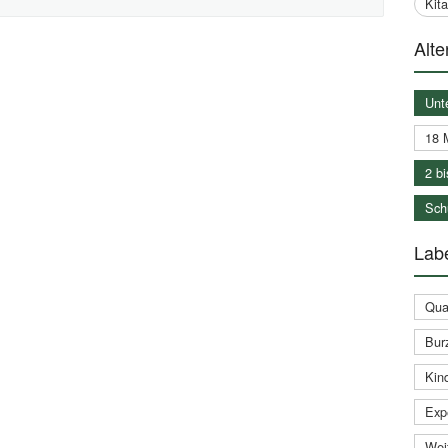
Kit
Alte
Unt
18 
2 bi
Schu
Labe
Qual
Bur
Kin
Expe
Weit