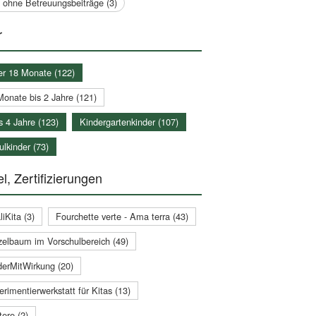
a ohne Betreuungsbeiträge (3)
r
er 18 Monate (122)
Monate bis 2 Jahre (121)
s 4 Jahre (123)
Kindergartenkinder (107)
lkinder (73)
l, Zertifizierungen
iKita (3)
Fourchette verte - Ama terra (43)
zelbaum im Vorschulbereich (49)
derMitWirkung (20)
rimentierwerkstatt für Kitas (13)
ere (2)