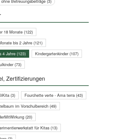
a ohne Betreuungsbeiträge (3)
r
er 18 Monate (122)
Monate bis 2 Jahre (121)
s 4 Jahre (123)
Kindergartenkinder (107)
lkinder (73)
l, Zertifizierungen
iKita (3)
Fourchette verte - Ama terra (43)
zelbaum im Vorschulbereich (49)
derMitWirkung (20)
rimentierwerkstatt für Kitas (13)
ere (2)