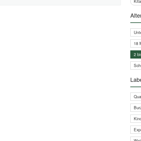
Kit
Alte
Unt
18 
2 bi
Schu
Labe
Qual
Bur
Kin
Expe
Weit