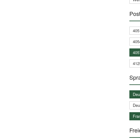
Post
405
405
405
412
Spra
Deu
Deu
Fran
Frei