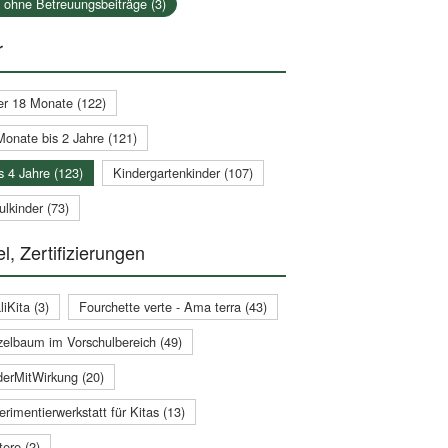
a ohne Betreuungsbeiträge (3)
r
er 18 Monate (122)
Monate bis 2 Jahre (121)
s 4 Jahre (123)
Kindergartenkinder (107)
lkinder (73)
l, Zertifizierungen
iKita (3)
Fourchette verte - Ama terra (43)
zelbaum im Vorschulbereich (49)
derMitWirkung (20)
rimentierwerkstatt für Kitas (13)
ere (2)