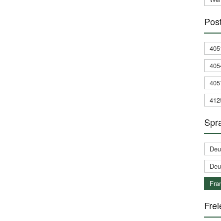
Post
405
405
405
412
Spra
Deu
Deu
Fran
Frei