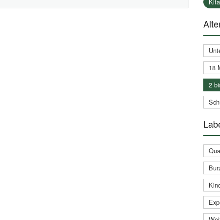
Kit
Alte
Unt
18 
2 bi
Schu
Labe
Qual
Bur
Kin
Expe
Weit