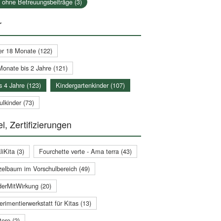
a ohne Betreuungsbeiträge (3)
r
er 18 Monate (122)
Monate bis 2 Jahre (121)
s 4 Jahre (123)
Kindergartenkinder (107)
lkinder (73)
l, Zertifizierungen
iKita (3)
Fourchette verte - Ama terra (43)
zelbaum im Vorschulbereich (49)
derMitWirkung (20)
rimentierwerkstatt für Kitas (13)
ere (2)