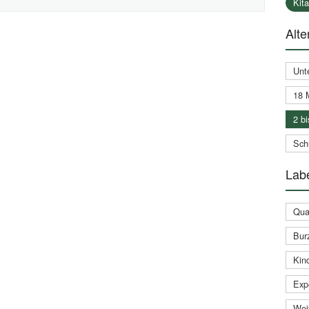
Kit
Alte
Unt
18 
2 bi
Schu
Labe
Qual
Bur
Kin
Expe
Weit