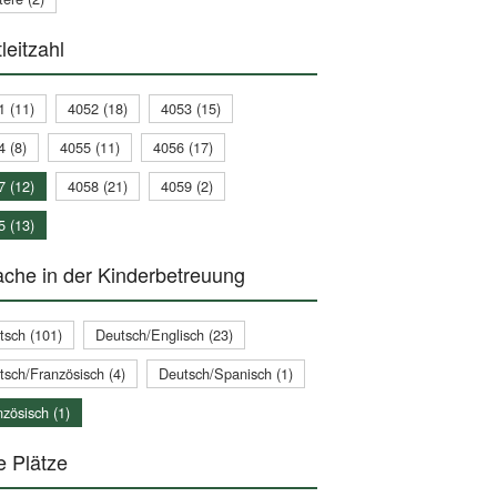
leitzahl
1 (11)
4052 (18)
4053 (15)
4 (8)
4055 (11)
4056 (17)
7 (12)
4058 (21)
4059 (2)
5 (13)
che in der Kinderbetreuung
tsch (101)
Deutsch/Englisch (23)
tsch/Französisch (4)
Deutsch/Spanisch (1)
zösisch (1)
e Plätze