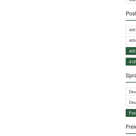
Post
405
405
405
412
Spra
Deu
Deu
Fran
Frei