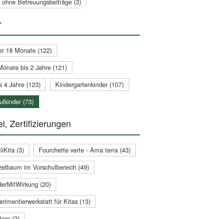
a ohne Betreuungsbeiträge (3)
r
er 18 Monate (122)
Monate bis 2 Jahre (121)
s 4 Jahre (123)
Kindergartenkinder (107)
lkinder (73)
l, Zertifizierungen
iKita (3)
Fourchette verte - Ama terra (43)
zelbaum im Vorschulbereich (49)
derMitWirkung (20)
rimentierwerkstatt für Kitas (13)
ere (2)