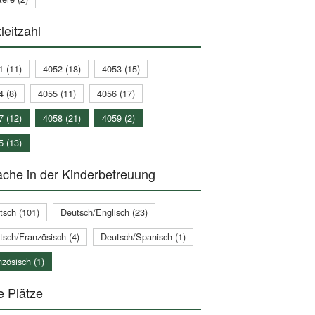
leitzahl
1 (11)
4052 (18)
4053 (15)
4 (8)
4055 (11)
4056 (17)
7 (12)
4058 (21)
4059 (2)
5 (13)
che in der Kinderbetreuung
tsch (101)
Deutsch/Englisch (23)
tsch/Französisch (4)
Deutsch/Spanisch (1)
zösisch (1)
e Plätze