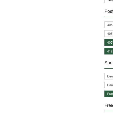
Post
405
405
405
412
Spra
Deu
Deu
Fran
Frei