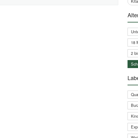
Kit
Alte
Unt
18 
2 bi
Schu
Labe
Qual
Bur
Kin
Expe
Weit