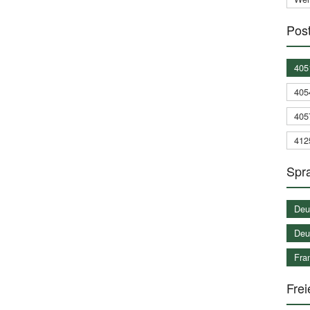
Post
405
405
405
412
Spra
Deu
Deu
Fran
Frei