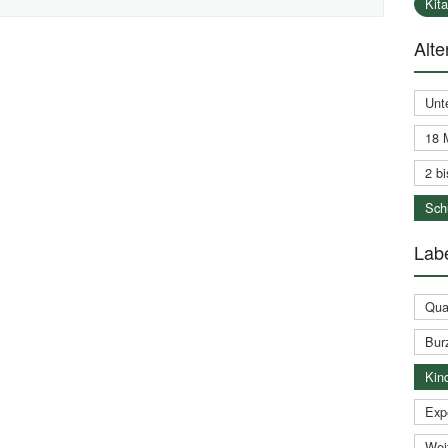
Kit
Alte
Unt
18 
2 bi
Schu
Labe
Qual
Bur
Kin
Expe
Weit