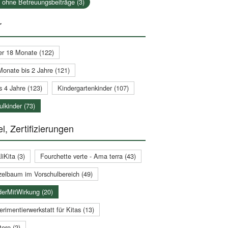
a ohne Betreuungsbeiträge (3)
r
er 18 Monate (122)
Monate bis 2 Jahre (121)
s 4 Jahre (123)
Kindergartenkinder (107)
lkinder (73)
l, Zertifizierungen
iKita (3)
Fourchette verte - Ama terra (43)
zelbaum im Vorschulbereich (49)
derMitWirkung (20)
rimentierwerkstatt für Kitas (13)
ere (2)