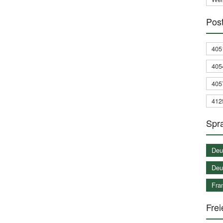
Post
405
405
405
412
Spra
Deu
Deu
Fran
Frei