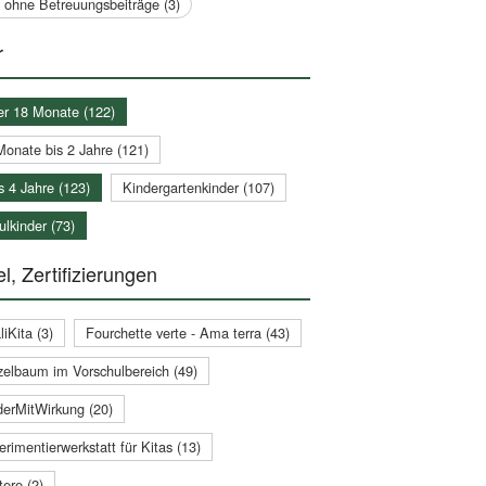
a ohne Betreuungsbeiträge (3)
r
er 18 Monate (122)
Monate bis 2 Jahre (121)
s 4 Jahre (123)
Kindergartenkinder (107)
lkinder (73)
l, Zertifizierungen
iKita (3)
Fourchette verte - Ama terra (43)
zelbaum im Vorschulbereich (49)
derMitWirkung (20)
rimentierwerkstatt für Kitas (13)
ere (2)