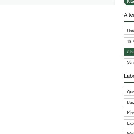
Kit
Alte
Unt
18 
2 bi
Schu
Labe
Qual
Bur
Kin
Expe
Weit