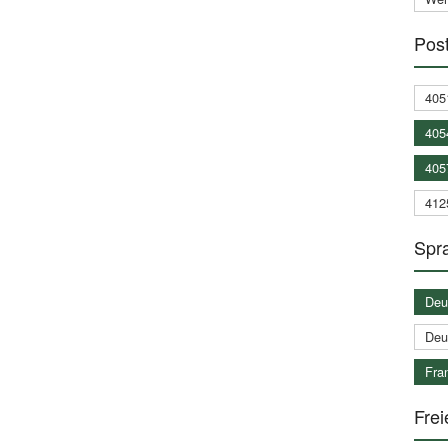
Post
405
405
405
412
Spra
Deu
Deu
Fran
Frei