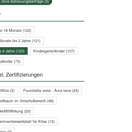
a ohne Betreuungsbeiträge (3)
r
er 18 Monate (122)
Monate bis 2 Jahre (121)
s 4 Jahre (123)
Kindergartenkinder (107)
lkinder (73)
l, Zertifizierungen
iKita (3)
Fourchette verte - Ama terra (43)
zelbaum im Vorschulbereich (49)
derMitWirkung (20)
rimentierwerkstatt für Kitas (13)
ere (2)