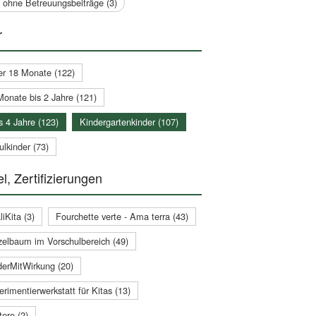
a ohne Betreuungsbeiträge (3)
r
er 18 Monate (122)
Monate bis 2 Jahre (121)
s 4 Jahre (123)
Kindergartenkinder (107)
lkinder (73)
l, Zertifizierungen
iKita (3)
Fourchette verte - Ama terra (43)
zelbaum im Vorschulbereich (49)
derMitWirkung (20)
rimentierwerkstatt für Kitas (13)
ere (2)