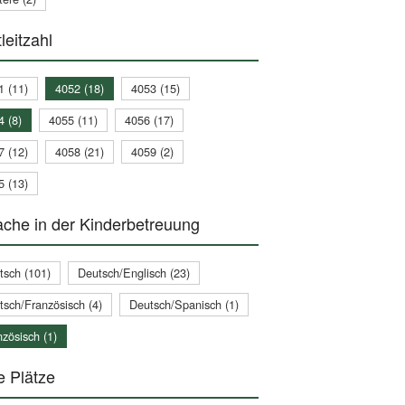
leitzahl
1 (11)
4052 (18)
4053 (15)
4 (8)
4055 (11)
4056 (17)
7 (12)
4058 (21)
4059 (2)
5 (13)
che in der Kinderbetreuung
tsch (101)
Deutsch/Englisch (23)
tsch/Französisch (4)
Deutsch/Spanisch (1)
zösisch (1)
e Plätze