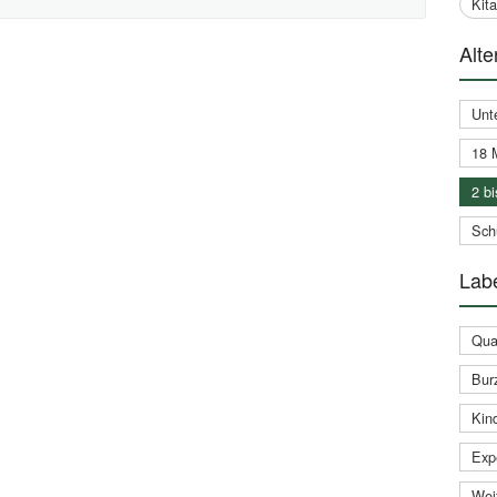
Kit
Alte
Unt
18 
2 bi
Schu
Labe
Qual
Bur
Kin
Expe
Weit