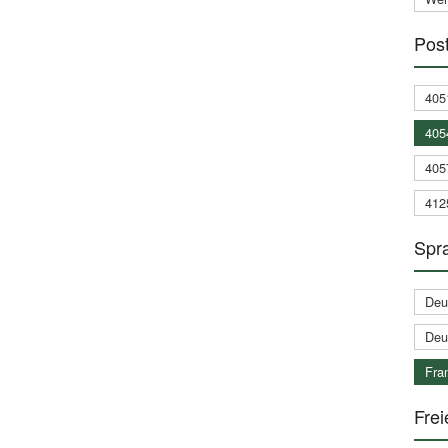
Post
405
405
405
412
Spra
Deu
Deu
Fran
Frei