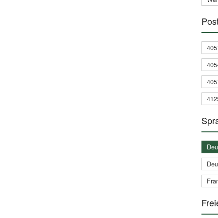
Post
405
405
405
412
Spra
Deu
Deu
Fran
Frei