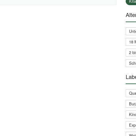
Kit
Alte
Unt
18 
2 bi
Schu
Labe
Qual
Bur
Kin
Expe
Weit