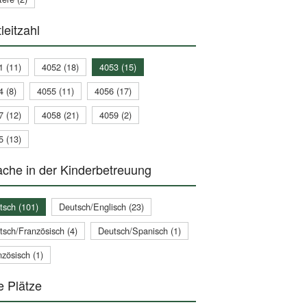
leitzahl
1 (11)
4052 (18)
4053 (15)
4 (8)
4055 (11)
4056 (17)
7 (12)
4058 (21)
4059 (2)
5 (13)
che in der Kinderbetreuung
tsch (101)
Deutsch/Englisch (23)
tsch/Französisch (4)
Deutsch/Spanisch (1)
zösisch (1)
e Plätze