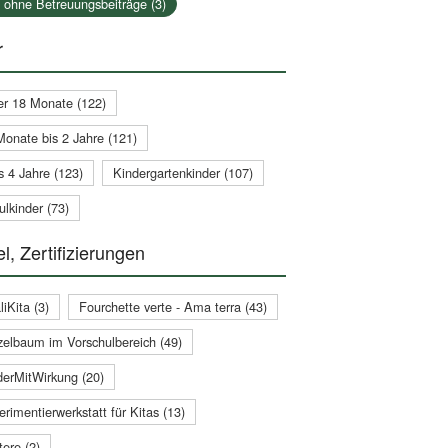
a ohne Betreuungsbeiträge (3)
r
er 18 Monate (122)
Monate bis 2 Jahre (121)
s 4 Jahre (123)
Kindergartenkinder (107)
lkinder (73)
l, Zertifizierungen
iKita (3)
Fourchette verte - Ama terra (43)
zelbaum im Vorschulbereich (49)
derMitWirkung (20)
rimentierwerkstatt für Kitas (13)
ere (2)