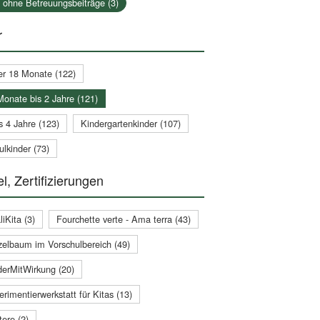
a ohne Betreuungsbeiträge (3)
r
er 18 Monate (122)
Monate bis 2 Jahre (121)
s 4 Jahre (123)
Kindergartenkinder (107)
lkinder (73)
l, Zertifizierungen
iKita (3)
Fourchette verte - Ama terra (43)
zelbaum im Vorschulbereich (49)
derMitWirkung (20)
rimentierwerkstatt für Kitas (13)
ere (2)