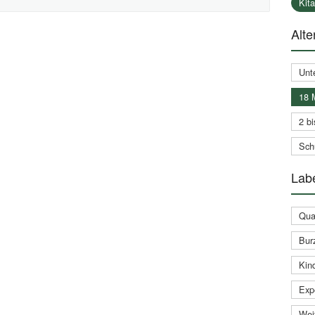
Kit
Alte
Unt
18 
2 bi
Schu
Labe
Qual
Bur
Kin
Expe
Weit