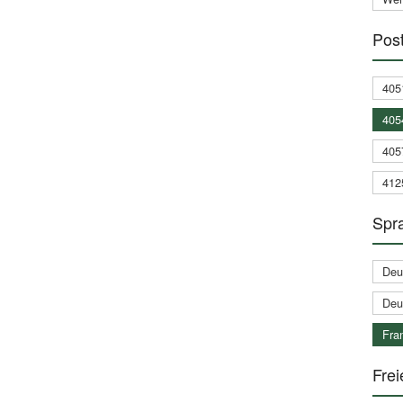
Post
405
405
405
412
Spra
Deu
Deu
Fran
Frei