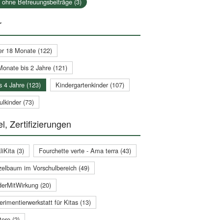
a ohne Betreuungsbeiträge (3)
r
er 18 Monate (122)
Monate bis 2 Jahre (121)
s 4 Jahre (123)
Kindergartenkinder (107)
lkinder (73)
l, Zertifizierungen
iKita (3)
Fourchette verte - Ama terra (43)
zelbaum im Vorschulbereich (49)
derMitWirkung (20)
rimentierwerkstatt für Kitas (13)
ere (2)