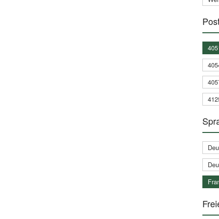
Post
405
405
405
412
Spra
Deu
Deu
Fran
Frei