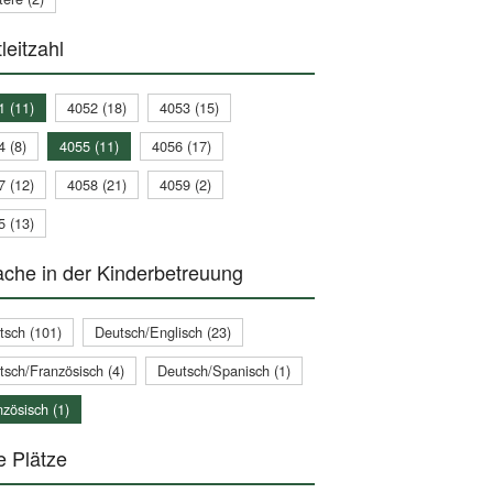
leitzahl
1 (11)
4052 (18)
4053 (15)
4 (8)
4055 (11)
4056 (17)
7 (12)
4058 (21)
4059 (2)
5 (13)
che in der Kinderbetreuung
tsch (101)
Deutsch/Englisch (23)
tsch/Französisch (4)
Deutsch/Spanisch (1)
zösisch (1)
e Plätze