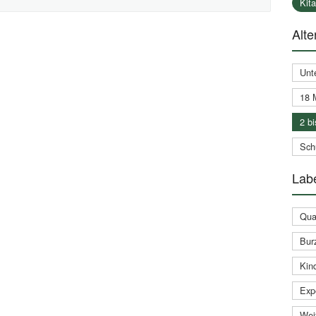
Kit
Alte
Unt
18 
2 bi
Schu
Labe
Qual
Bur
Kin
Expe
Weit