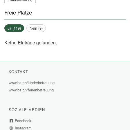
Freie Plätze
Ja (119)
Nein (9)
Keine Einträge gefunden.
KONTAKT
www.bs.ch/kinderbetreuung
(External
www.bs.ch/ferienbetreuung
(External
Link)
Link)
SOZIALE MEDIEN
Facebook
(External
Instagram
Link)
(External