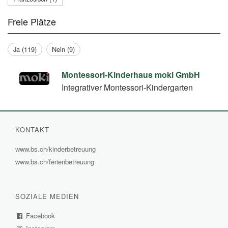
Freie Plätze
Ja (119)
Nein (9)
Montessori-Kinderhaus moki GmbH
Integrativer Montessori-Kindergarten
KONTAKT
www.bs.ch/kinderbetreuung
(External
www.bs.ch/ferienbetreuung
(External
Link)
Link)
SOZIALE MEDIEN
Facebook
(External