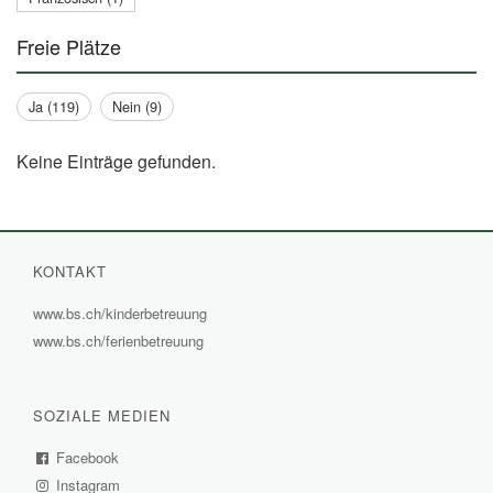
Freie Plätze
Ja (119)
Nein (9)
Keine Einträge gefunden.
KONTAKT
www.bs.ch/kinderbetreuung
(External
www.bs.ch/ferienbetreuung
(External
Link)
Link)
SOZIALE MEDIEN
Facebook
(External
Instagram
Link)
(External