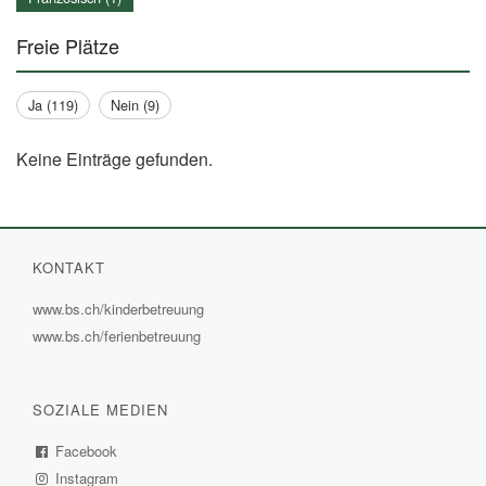
Freie Plätze
Ja (119)
Nein (9)
Keine Einträge gefunden.
KONTAKT
www.bs.ch/kinderbetreuung
(External
www.bs.ch/ferienbetreuung
(External
Link)
Link)
SOZIALE MEDIEN
Facebook
(External
Instagram
Link)
(External