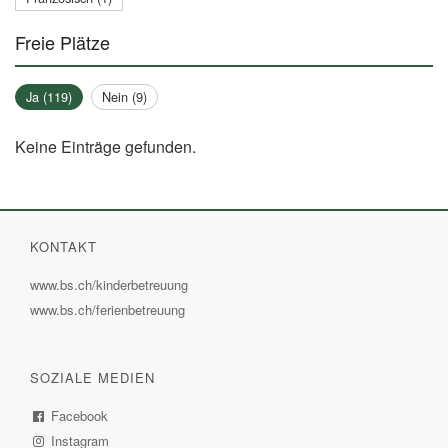
Freie Plätze
Ja (119)
Nein (9)
Keine Einträge gefunden.
KONTAKT
www.bs.ch/kinderbetreuung
(External
www.bs.ch/ferienbetreuung
(External
Link)
Link)
SOZIALE MEDIEN
Facebook
(External
Instagram
Link)
(External