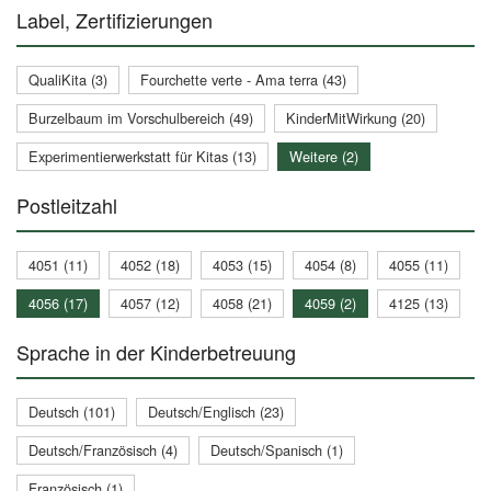
Label, Zertifizierungen
QualiKita (3)
Fourchette verte - Ama terra (43)
Burzelbaum im Vorschulbereich (49)
KinderMitWirkung (20)
Experimentierwerkstatt für Kitas (13)
Weitere (2)
Postleitzahl
4051 (11)
4052 (18)
4053 (15)
4054 (8)
4055 (11)
4056 (17)
4057 (12)
4058 (21)
4059 (2)
4125 (13)
Sprache in der Kinderbetreuung
Deutsch (101)
Deutsch/Englisch (23)
Deutsch/Französisch (4)
Deutsch/Spanisch (1)
Französisch (1)