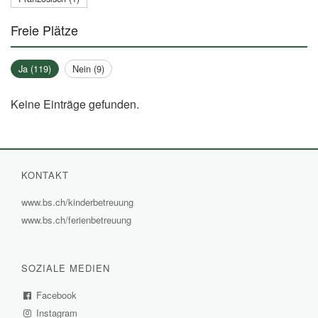
Freie Plätze
Ja (119)
Nein (9)
Keine Einträge gefunden.
KONTAKT
www.bs.ch/kinderbetreuung
(External
www.bs.ch/ferienbetreuung
(External
Link)
Link)
SOZIALE MEDIEN
Facebook
(External
Instagram
Link)
(External