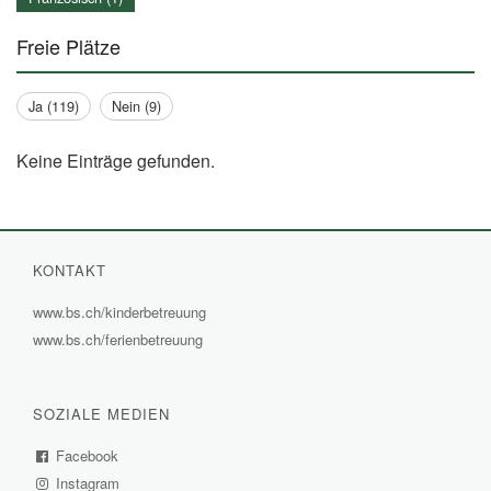
Freie Plätze
Ja (119)
Nein (9)
Keine Einträge gefunden.
KONTAKT
www.bs.ch/kinderbetreuung
(External
www.bs.ch/ferienbetreuung
(External
Link)
Link)
SOZIALE MEDIEN
Facebook
(External
Instagram
Link)
(External