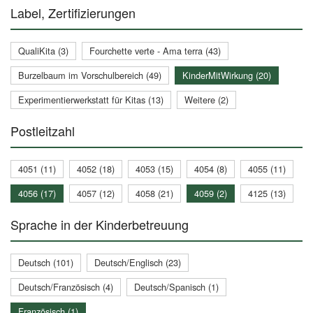
Label, Zertifizierungen
QualiKita (3)
Fourchette verte - Ama terra (43)
Burzelbaum im Vorschulbereich (49)
KinderMitWirkung (20)
Experimentierwerkstatt für Kitas (13)
Weitere (2)
Postleitzahl
4051 (11)
4052 (18)
4053 (15)
4054 (8)
4055 (11)
4056 (17)
4057 (12)
4058 (21)
4059 (2)
4125 (13)
Sprache in der Kinderbetreuung
Deutsch (101)
Deutsch/Englisch (23)
Deutsch/Französisch (4)
Deutsch/Spanisch (1)
Französisch (1)