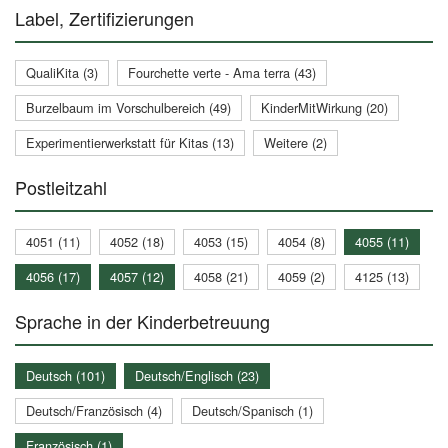
Label, Zertifizierungen
QualiKita (3)
Fourchette verte - Ama terra (43)
Burzelbaum im Vorschulbereich (49)
KinderMitWirkung (20)
Experimentierwerkstatt für Kitas (13)
Weitere (2)
Postleitzahl
4051 (11)
4052 (18)
4053 (15)
4054 (8)
4055 (11)
4056 (17)
4057 (12)
4058 (21)
4059 (2)
4125 (13)
Sprache in der Kinderbetreuung
Deutsch (101)
Deutsch/Englisch (23)
Deutsch/Französisch (4)
Deutsch/Spanisch (1)
Französisch (1)