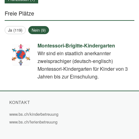
Freie Plätze
Ja (119)
Nein (9)
Montessori-Brigitte-Kindergarten
Wir sind ein staatlich anerkannter
zweisprachiger (deutsch-englisch)
Montessori-Kindergarten für Kinder von 3
Jahren bis zur Einschulung.
KONTAKT
www.bs.ch/kinderbetreuung
(External
www.bs.ch/ferienbetreuung
(External
Link)
Link)