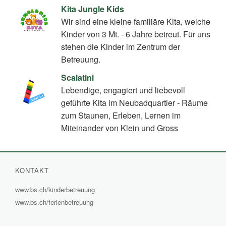
Kita Jungle Kids
Wir sind eine kleine familiäre Kita, welche
Kinder von 3 Mt. - 6 Jahre betreut. Für uns
stehen die Kinder im Zentrum der
Betreuung.
Scalatini
Lebendige, engagiert und liebevoll
geführte Kita im Neubadquartier - Räume
zum Staunen, Erleben, Lernen im
Miteinander von Klein und Gross
KONTAKT
www.bs.ch/kinderbetreuung
(External
www.bs.ch/ferienbetreuung
(External
Link)
Link)