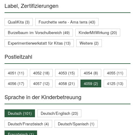
Label, Zertifizierungen
QualiKita (3)
Fourchette verte - Ama terra (43)
Burzelbaum im Vorschulbereich (49)
KinderMitWirkung (20)
Experimentierwerkstatt für Kitas (13)
Weitere (2)
Postleitzahl
4051 (11)
4052 (18)
4053 (15)
4054 (8)
4055 (11)
4056 (17)
4057 (12)
4058 (21)
4059 (2)
4125 (13)
Sprache in der Kinderbetreuung
Deutsch (101)
Deutsch/Englisch (23)
Deutsch/Französisch (4)
Deutsch/Spanisch (1)
Französisch (1)