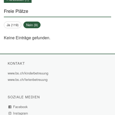
Freie Plätze
Ja (119)
Nein (9)
Keine Einträge gefunden.
KONTAKT
www.bs.ch/kinderbetreuung
(External
www.bs.ch/ferienbetreuung
(External
Link)
Link)
SOZIALE MEDIEN
Facebook
(External
Instagram
Link)
(External