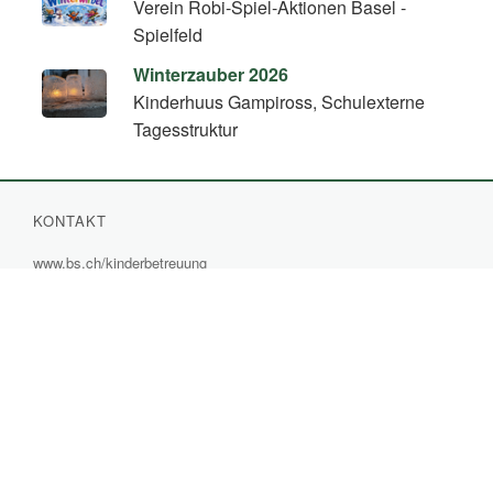
Verein Robi-Spiel-Aktionen Basel -
Spielfeld
Winterzauber 2026
Kinderhuus Gampiross, Schulexterne
Tagesstruktur
KONTAKT
www.bs.ch/kinderbetreuung
(External
www.bs.ch/ferienbetreuung
(External
Link)
Link)
SOZIALE MEDIEN
Facebook
(External
Instagram
Link)
(External
Link)