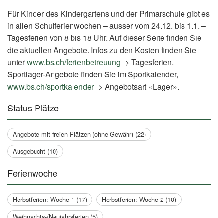
Für Kinder des Kindergartens und der Primarschule gibt es
in allen Schulferienwochen – ausser vom 24.12. bis 1.1. –
Tagesferien von 8 bis 18 Uhr. Auf dieser Seite finden Sie
die aktuellen Angebote. Infos zu den Kosten finden Sie
unter
www.bs.ch/ferienbetreuung
(External
> Tagesferien.
Sportlager-Angebote finden Sie im Sportkalender,
Link)
www.bs.ch/sportkalender
(External
> Angebotsart «Lager».
Link)
Status Plätze
Angebote mit freien Plätzen (ohne Gewähr) (22)
Ausgebucht (10)
Ferienwoche
Herbstferien: Woche 1 (17)
Herbstferien: Woche 2 (10)
Weihnachts-/Neujahrsferien (5)