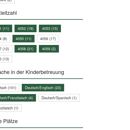
leitzahl
1 (11)
4052 (18)
4053 (15)
4 (8)
4055 (11)
4056 (17)
7 (12)
4058 (21)
4059 (2)
5 (13)
che in der Kinderbetreuung
tsch (101)
Deutsch/Englisch (23)
tsch/Französisch (4)
Deutsch/Spanisch (1)
zösisch (1)
e Plätze