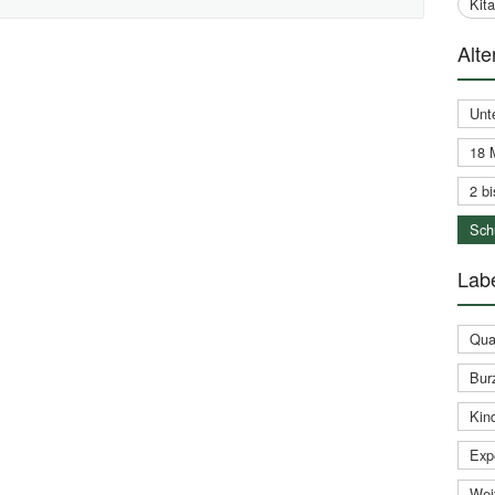
Kit
Alte
Unt
18 
2 bi
Schu
Labe
Qual
Bur
Kin
Expe
Weit