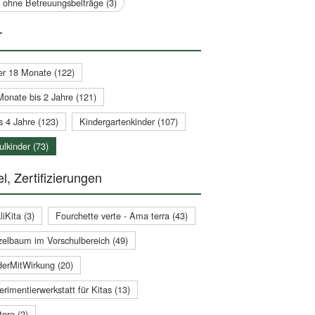
a ohne Betreuungsbeiträge (3)
r
er 18 Monate (122)
Monate bis 2 Jahre (121)
s 4 Jahre (123)
Kindergartenkinder (107)
lkinder (73)
l, Zertifizierungen
iKita (3)
Fourchette verte - Ama terra (43)
zelbaum im Vorschulbereich (49)
derMitWirkung (20)
rimentierwerkstatt für Kitas (13)
ere (2)