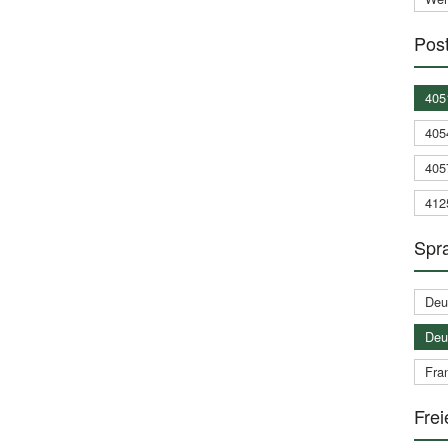
Post
405
405
405
412
Spra
Deu
Deu
Fran
Frei