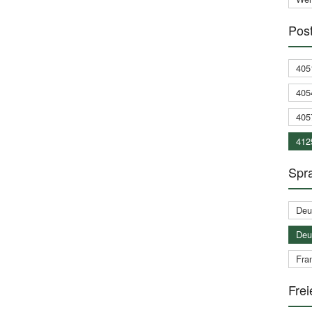
Post
405
405
405
412
Spra
Deu
Deu
Fran
Frei