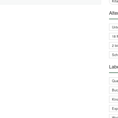
Kit
Alte
Unt
18 
2 bi
Schu
Labe
Qual
Bur
Kin
Expe
Weit