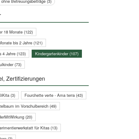
a ohne Betreuungsbeiträge (3)
r
er 18 Monate (122)
Monate bis 2 Jahre (121)
s 4 Jahre (123)
Kindergartenkinder (107)
lkinder (73)
l, Zertifizierungen
iKita (3)
Fourchette verte - Ama terra (43)
zelbaum im Vorschulbereich (49)
derMitWirkung (20)
rimentierwerkstatt für Kitas (13)
ere (2)