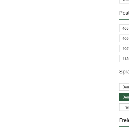
Post
405
405
405
412
Spra
Deu
Deu
Fran
Frei