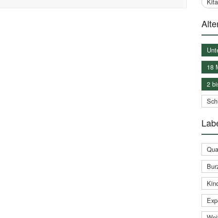
Kit
Alte
Unt
18 
2 bi
Schu
Labe
Qual
Bur
Kin
Expe
Weit