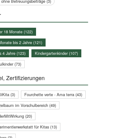
a ohne Betreuungsbeiträge (3)
r
er 18 Monate (122)
Monate bis 2 Jahre (121)
s 4 Jahre (123)
Kindergartenkinder (107)
lkinder (73)
l, Zertifizierungen
iKita (3)
Fourchette verte - Ama terra (43)
zelbaum im Vorschulbereich (49)
derMitWirkung (20)
rimentierwerkstatt für Kitas (13)
ere (2)