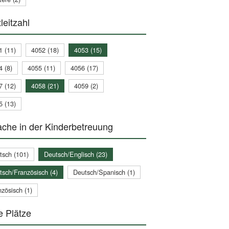
leitzahl
1 (11)
4052 (18)
4053 (15)
4 (8)
4055 (11)
4056 (17)
7 (12)
4058 (21)
4059 (2)
5 (13)
che in der Kinderbetreuung
tsch (101)
Deutsch/Englisch (23)
tsch/Französisch (4)
Deutsch/Spanisch (1)
zösisch (1)
e Plätze