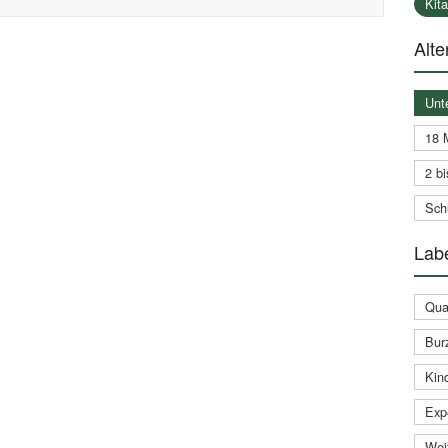
Kit
Alte
Unt
18 
2 bi
Schu
Labe
Qual
Bur
Kin
Expe
Weit