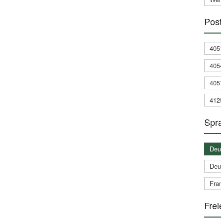
Post
405
405
405
412
Spra
Deu
Deu
Fran
Frei