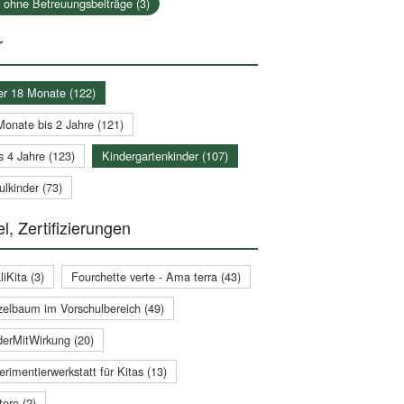
a ohne Betreuungsbeiträge (3)
r
er 18 Monate (122)
Monate bis 2 Jahre (121)
s 4 Jahre (123)
Kindergartenkinder (107)
lkinder (73)
l, Zertifizierungen
iKita (3)
Fourchette verte - Ama terra (43)
zelbaum im Vorschulbereich (49)
derMitWirkung (20)
rimentierwerkstatt für Kitas (13)
ere (2)