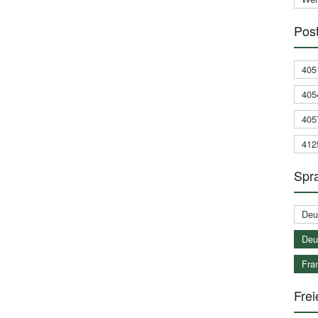
Post
405
405
405
412
Spra
Deu
Deu
Fran
Frei