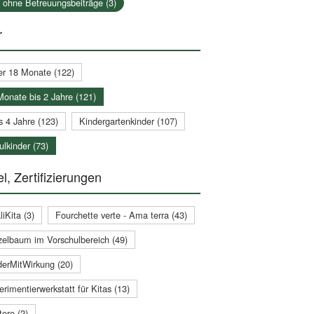
a ohne Betreuungsbeiträge (3)
r
er 18 Monate (122)
Monate bis 2 Jahre (121)
s 4 Jahre (123)
Kindergartenkinder (107)
lkinder (73)
l, Zertifizierungen
iKita (3)
Fourchette verte - Ama terra (43)
zelbaum im Vorschulbereich (49)
derMitWirkung (20)
rimentierwerkstatt für Kitas (13)
ere (2)