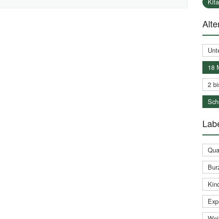
Kit
Alte
Unt
18 
2 bi
Schu
Labe
Qual
Bur
Kin
Expe
Weit