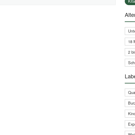
Kit
Alte
Unt
18 
2 bi
Schu
Labe
Qual
Bur
Kin
Expe
Weit