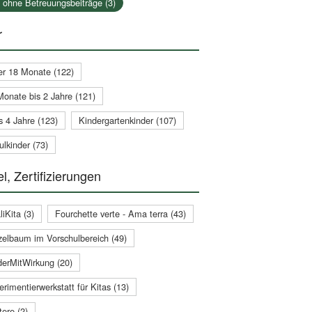
a ohne Betreuungsbeiträge (3)
r
er 18 Monate (122)
Monate bis 2 Jahre (121)
s 4 Jahre (123)
Kindergartenkinder (107)
lkinder (73)
l, Zertifizierungen
iKita (3)
Fourchette verte - Ama terra (43)
zelbaum im Vorschulbereich (49)
derMitWirkung (20)
rimentierwerkstatt für Kitas (13)
ere (2)