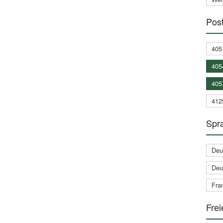
Post
405
405
405
412
Spra
Deu
Deu
Fran
Frei