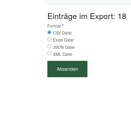
Einträge im Export: 18
Format
*
CSV Datei
Excel Datei
JSON Datei
XML Datei