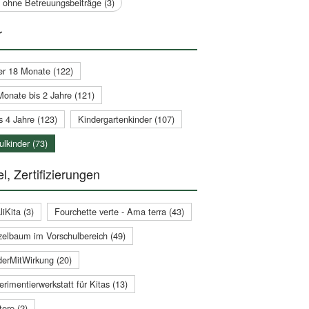
a ohne Betreuungsbeiträge (3)
r
er 18 Monate (122)
Monate bis 2 Jahre (121)
s 4 Jahre (123)
Kindergartenkinder (107)
lkinder (73)
l, Zertifizierungen
iKita (3)
Fourchette verte - Ama terra (43)
zelbaum im Vorschulbereich (49)
derMitWirkung (20)
rimentierwerkstatt für Kitas (13)
ere (2)