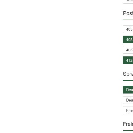
Post
405
405
405
412
Spra
Deu
Deu
Fran
Frei