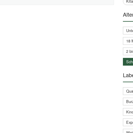
Kit
Alte
Unt
18 
2 bi
Schu
Labe
Qual
Bur
Kin
Expe
Weit