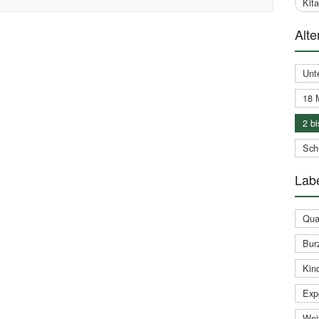
Kit
Alte
Unt
18 
2 bi
Schu
Labe
Qual
Bur
Kin
Expe
Weit