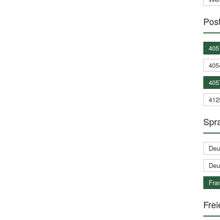
Post
405
405
405
412
Spra
Deu
Deu
Fran
Frei