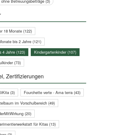
a ohne Betreuungsbeiträge (3)
r
er 18 Monate (122)
Monate bis 2 Jahre (121)
s 4 Jahre (123)
Kindergartenkinder (107)
lkinder (73)
l, Zertifizierungen
iKita (3)
Fourchette verte - Ama terra (43)
zelbaum im Vorschulbereich (49)
derMitWirkung (20)
rimentierwerkstatt für Kitas (13)
ere (2)