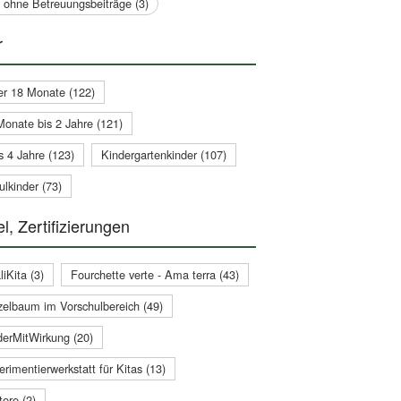
a ohne Betreuungsbeiträge (3)
r
er 18 Monate (122)
Monate bis 2 Jahre (121)
s 4 Jahre (123)
Kindergartenkinder (107)
lkinder (73)
l, Zertifizierungen
iKita (3)
Fourchette verte - Ama terra (43)
zelbaum im Vorschulbereich (49)
derMitWirkung (20)
rimentierwerkstatt für Kitas (13)
ere (2)