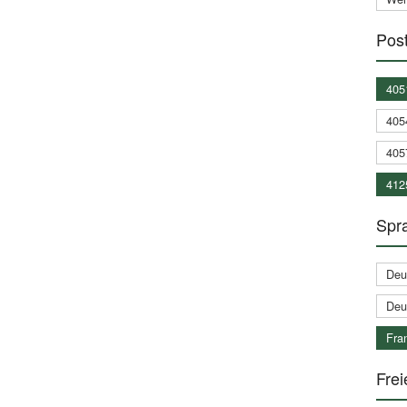
Post
405
405
405
412
Spra
Deu
Deu
Fran
Frei