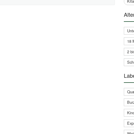
Kit
Alte
Unt
18 
2 bi
Schu
Labe
Qual
Bur
Kin
Expe
Weit