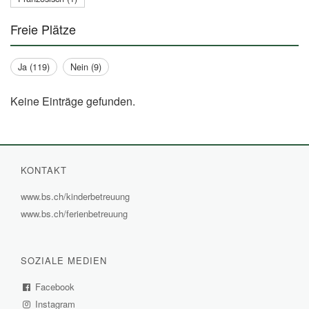
Freie Plätze
Ja (119)
Nein (9)
Keine Einträge gefunden.
KONTAKT
www.bs.ch/kinderbetreuung
(External
www.bs.ch/ferienbetreuung
(External
Link)
Link)
SOZIALE MEDIEN
Facebook
(External
Instagram
Link)
(External