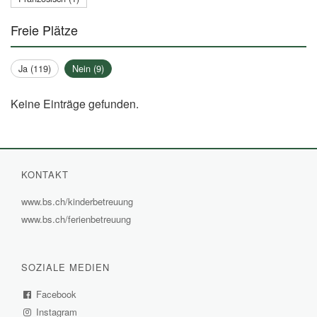
Freie Plätze
Ja (119)
Nein (9)
Keine Einträge gefunden.
KONTAKT
www.bs.ch/kinderbetreuung
(External
www.bs.ch/ferienbetreuung
(External
Link)
Link)
SOZIALE MEDIEN
Facebook
(External
Instagram
Link)
(External