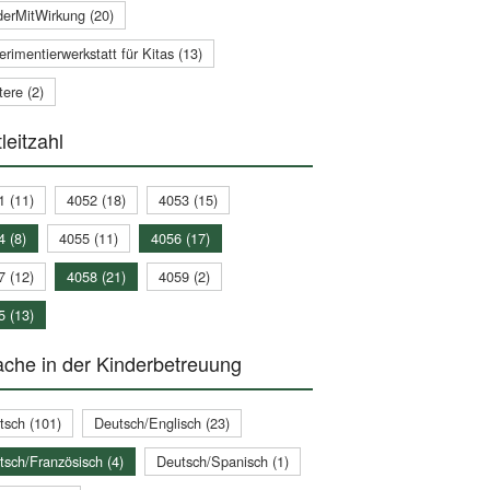
derMitWirkung (20)
rimentierwerkstatt für Kitas (13)
ere (2)
leitzahl
1 (11)
4052 (18)
4053 (15)
4 (8)
4055 (11)
4056 (17)
7 (12)
4058 (21)
4059 (2)
5 (13)
che in der Kinderbetreuung
tsch (101)
Deutsch/Englisch (23)
tsch/Französisch (4)
Deutsch/Spanisch (1)