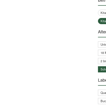
Kit
Kit
Alte
Unt
18 
2 bi
Schu
Labe
Qual
Bur