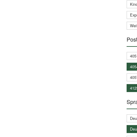
Kin
Expe
Weit
Post
405
405
405
412
Spra
Deu
Deu