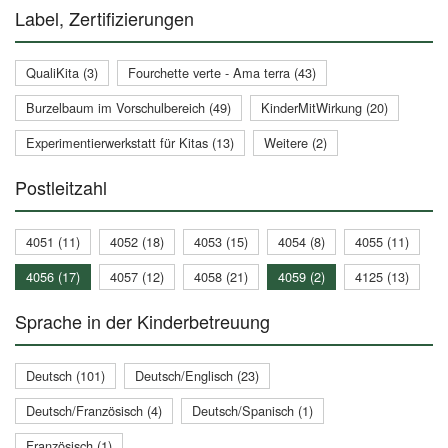
Label, Zertifizierungen
QualiKita (3)
Fourchette verte - Ama terra (43)
Burzelbaum im Vorschulbereich (49)
KinderMitWirkung (20)
Experimentierwerkstatt für Kitas (13)
Weitere (2)
Postleitzahl
4051 (11)
4052 (18)
4053 (15)
4054 (8)
4055 (11)
4056 (17)
4057 (12)
4058 (21)
4059 (2)
4125 (13)
Sprache in der Kinderbetreuung
Deutsch (101)
Deutsch/Englisch (23)
Deutsch/Französisch (4)
Deutsch/Spanisch (1)
Französisch (1)