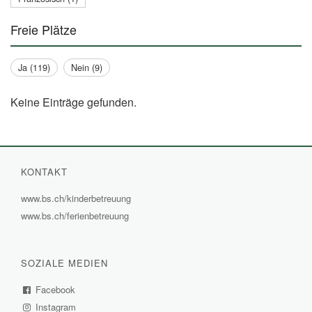
Freie Plätze
Ja (119)
Nein (9)
Keine Einträge gefunden.
KONTAKT
www.bs.ch/kinderbetreuung
(External
www.bs.ch/ferienbetreuung
(External
Link)
Link)
SOZIALE MEDIEN
Facebook
(External
Instagram
Link)
(External