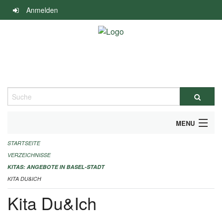
Navigation
Anmelden
überspringen
Suche
MENU
STARTSEITE
ALLGEMEINE INFORMATIONEN
VERZEICHNISSE
IMPRESSUM
KITAS: ANGEBOTE IN BASEL-STADT
KITA DU&ICH
Kita Du&Ich