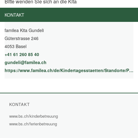
Bitte wenden Sie sich an die Kita
KONTAKT
familea Kita Gundeli
Güterstrasse 246
4053 Basel
+41 61 260 85 40
gundeli@familea.ch
https://www.familea.ch/de/Kindertagesstaetten/Standorte/Private-Kitas/Basel/Kita-Gundeli.php
KONTAKT
www.bs.ch/kinderbetreuung
(External
www.bs.ch/ferienbetreuung
(External
Link)
Link)