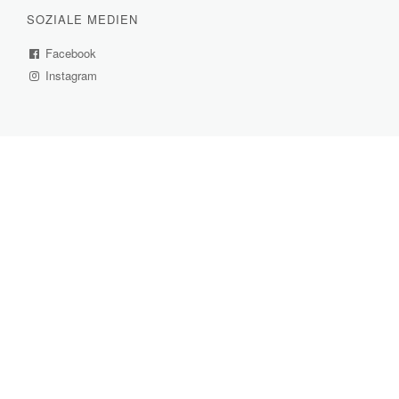
SOZIALE MEDIEN
Facebook
(External
Instagram
Link)
(External
Link)