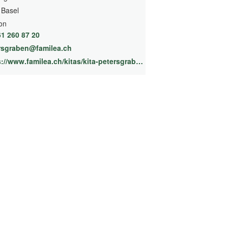
 Basel
on
61 260 87 20
rsgraben@familea.ch
https://www.familea.ch/kitas/kita-petersgraben
(External Link)