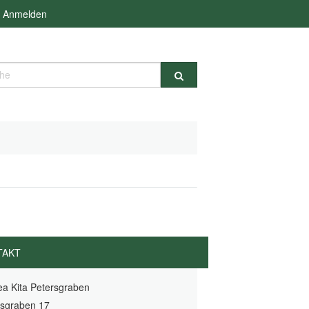
Anmelden
e
TAKT
ea Kita Petersgraben
rsgraben 17