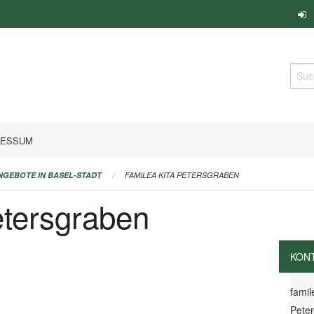
Such
RESSUM
ANGEBOTE IN BASEL-STADT
FAMILEA KITA PETERSGRABEN
etersgraben
KON
famil
Pete