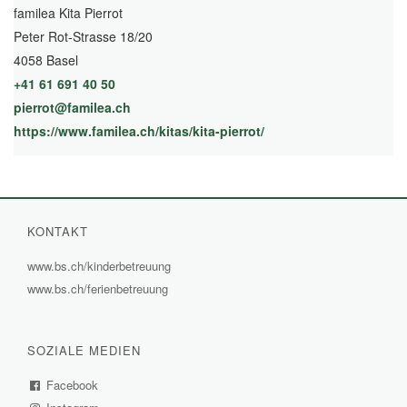
familea Kita Pierrot
Peter Rot-Strasse 18/20
4058 Basel
+41 61 691 40 50
pierrot@familea.ch
https://www.familea.ch/kitas/kita-pierrot/
(External Link)
KONTAKT
www.bs.ch/kinderbetreuung
(External
www.bs.ch/ferienbetreuung
(External
Link)
Link)
SOZIALE MEDIEN
Facebook
(External