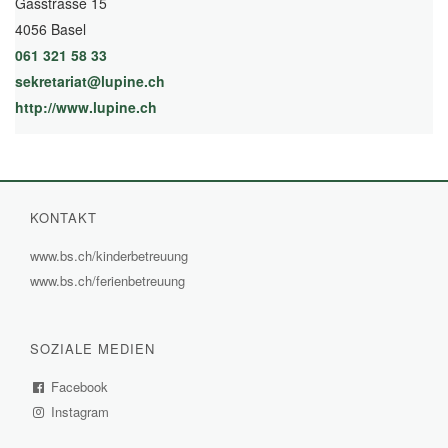
Gasstrasse 15
4056 Basel
061 321 58 33
sekretariat@lupine.ch
http://www.lupine.ch
(External Link)
KONTAKT
www.bs.ch/kinderbetreuung
(External
www.bs.ch/ferienbetreuung
(External
Link)
Link)
SOZIALE MEDIEN
Facebook
(External
Instagram
Link)
(External
Link)