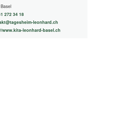
 Basel
61 272 34 18
akt@tagesheim-leonhard.ch
://www.kita-leonhard-basel.ch
(External Link)