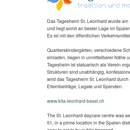
Das Tagesheim St. Leonhard wurde am 1.
und liegt somit an bester Lage im Spalen
Es ist mit den öffentlichen Verkehrsmitte
Quartierskindergärten, verschiedene Sc
einladen, liegen in unmittelbarer Nähe 
Tagesheim ist statuarisch als Verein orga
Strukturen sind unabhängig, konfessionell
wird das Tagesheim St. Leonhard durch
Elternbeiträge, Legate und Spenden.
www.kita-leonhard-basel.ch
(External
Link)
The St. Leonhard daycare centre was set
51, in a prime location in the Spalen distri
easy to get to by public transport.