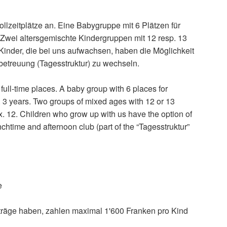
llzeitplätze an. Eine Babygruppe mit 6 Plätzen für
 Zwei altersgemischte Kindergruppen mit 12 resp. 13
 Kinder, die bei uns aufwachsen, haben die Möglichkeit
sbetreuung (Tagesstruktur) zu wechseln.
ull-time places. A baby group with 6 places for
. 3 years. Two groups of mixed ages with 12 or 13
. 12. Children who grow up with us have the option of
nchtime and afternoon club (part of the “Tagesstruktur”
e
iträge haben, zahlen maximal 1'600 Franken pro Kind