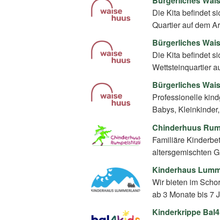
Bürgerliches Wais
Die Kita befindet si
Quartier auf dem A
Bürgerliches Wai
Die Kita befindet s
Wettsteinquartier 
Bürgerliches Wais
Professionelle kin
Babys, Kleinkinder
Chinderhuus Rumpe
Familiäre Kinderbe
altersgemischten 
Kinderhaus Lumm
Wir bieten im Scho
ab 3 Monate bis 7 J
Kinderkrippe Bal4