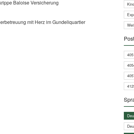
krippe Baloise Versicherung
Kin
Expe
derbetreuung mit Herz im Gundeliquartier
Weit
Post
405
405
405
412
Spra
Deu
Deu