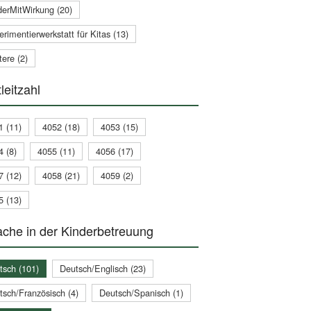
derMitWirkung (20)
rimentierwerkstatt für Kitas (13)
ere (2)
leitzahl
1 (11)
4052 (18)
4053 (15)
4 (8)
4055 (11)
4056 (17)
7 (12)
4058 (21)
4059 (2)
5 (13)
che in der Kinderbetreuung
tsch (101)
Deutsch/Englisch (23)
tsch/Französisch (4)
Deutsch/Spanisch (1)