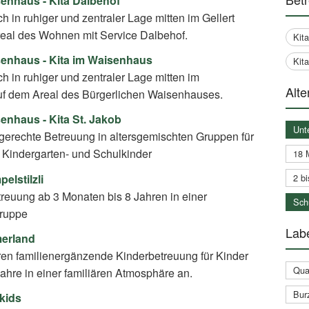
enhaus - Kita Dalbehof
ch in ruhiger und zentraler Lage mitten im Gellert
real des Wohnen mit Service Dalbehof.
Kit
senhaus - Kita im Waisenhaus
Kit
ich in ruhiger und zentraler Lage mitten im
Alte
auf dem Areal des Bürgerlichen Waisenhauses.
enhaus - Kita St. Jakob
Unt
dgerechte Betreuung in altersgemischten Gruppen für
, Kindergarten- und Schulkinder
18 
lstilzli
2 bi
treuung ab 3 Monaten bis 8 Jahren in einer
Schu
Gruppe
Labe
erland
ren familienergänzende Kinderbetreuung für Kinder
Qual
ahre in einer familiären Atmosphäre an.
Bur
kids