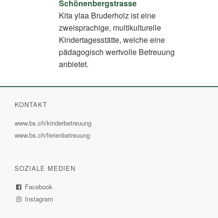
Schönenbergstrasse
Kita ylaa Bruderholz ist eine
zweisprachige, multikulturelle
Kindertagesstätte, welche eine
pädagogisch wertvolle Betreuung
anbietet.
KONTAKT
www.bs.ch/kinderbetreuung
(External
www.bs.ch/ferienbetreuung
(External
Link)
Link)
SOZIALE MEDIEN
Facebook
(External
Instagram
Link)
(External
Link)