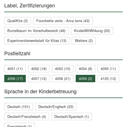
Label, Zertifizierungen
QualiKita (3)
Fourchette verte - Ama terra (43)
Burzelbaum im Vorschulbereich (49)
KinderMitWirkung (20)
Experimentierwerkstatt für Kitas (13)
Weitere (2)
Postleitzahl
4051 (11)
4052 (18)
4053 (15)
4054 (8)
4055 (11)
4056 (17)
4057 (12)
4058 (21)
4059 (2)
4125 (13)
Sprache in der Kinderbetreuung
Deutsch (101)
Deutsch/Englisch (23)
Deutsch/Französisch (4)
Deutsch/Spanisch (1)
Französisch (1)