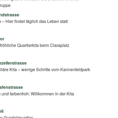
Gruppe
endstrasse
 – Hier findet täglich das Leben statt
tor
 fröhliche Quartierkita beim Claraplatz
nzellerstrasse
liäre Kita – wenige Schritte vom Kannenfeldpark
hafenstrasse
 und farbenfroh: Willkommen in der Kita
li
en Gundeliquartier