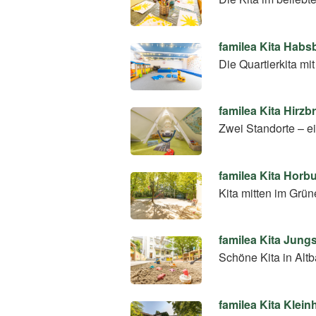
familea Kita Habs
Die Quartierkita mi
familea Kita Hirz
Zwei Standorte – e
familea Kita Horb
Kita mitten im Grün
familea Kita Jung
Schöne Kita in Altb
familea Kita Klei