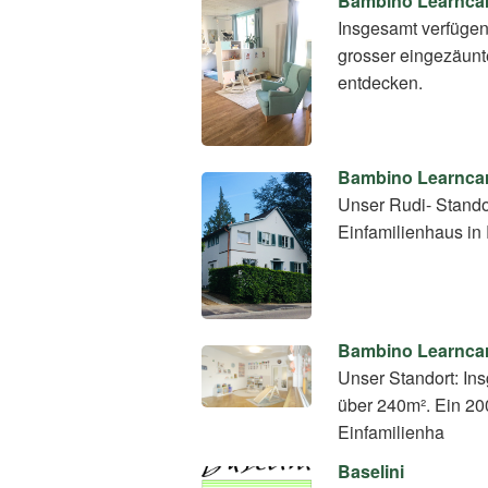
Bambino Learnca
Insgesamt verfügen
grosser eingezäunt
entdecken.
Bambino Learnca
Unser Rudi- Standor
Einfamilienhaus in
Bambino Learnca
Unser Standort: In
über 240m². Ein 20
Einfamilienha
Baselini