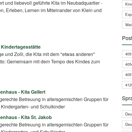
t und liebevoll geführte Kita im Neubadquartier -
Kin
, Erleben, Lernen im Miteinander von Klein und
Expe
Weit
Post
n Kindertagesstätte
und Zolli, die Kita mit dem "etwas anderen"
405
tto: Gemeinsam mit dem Tempo des Kindes zum
405
405
412
enhaus - Kita Gellert
Spra
dgerechte Betreuung in altersgemischten Gruppen für
, Kindergarten- und Schulkinder
Deu
enhaus - Kita St. Jakob
dgerechte Betreuung in altersgemischten Gruppen für
Deu
, Kindergarten- und Schulkinder