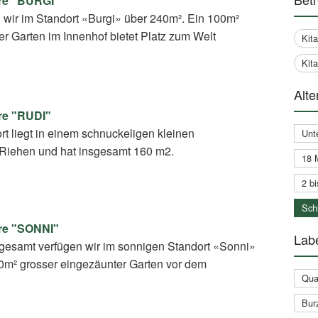
re "BURGI"
 wir im Standort «Burgi» über 240m². Ein 100m²
er Garten im Innenhof bietet Platz zum Welt
Kit
Kit
Alte
re "RUDI"
t liegt in einem schnuckeligen kleinen
Unt
 Riehen und hat insgesamt 160 m2.
18 
2 bi
Schu
re "SONNI"
Labe
sgesamt verfügen wir im sonnigen Standort «Sonni»
0m² grosser eingezäunter Garten vor dem
Qual
Bur