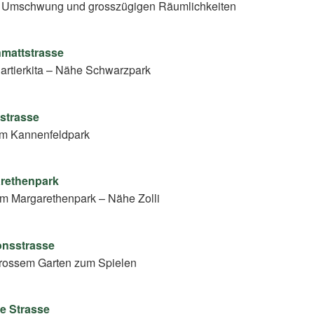
iel Umschwung und grosszügigen Räumlichkeiten
nmattstrasse
artierkita – Nähe Schwarzpark
lstrasse
om Kannenfeldpark
arethenpark
eim Margarethenpark – Nähe Zolli
ionsstrasse
 grossem Garten zum Spielen
re Strasse