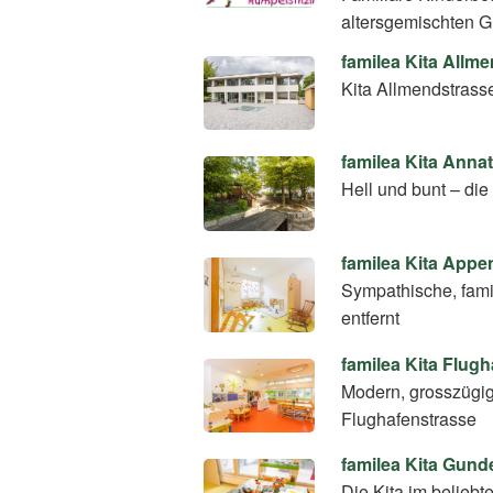
altersgemischten 
familea Kita Allm
Kita Allmendstrasse
familea Kita Anna
Hell und bunt – die
familea Kita Appe
Sympathische, fami
entfernt
familea Kita Flug
Modern, grosszügig
Flughafenstrasse
familea Kita Gunde
Die Kita im beliebt