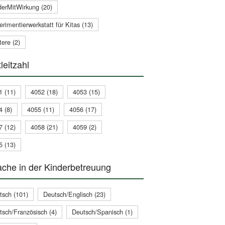
derMitWirkung (20)
rimentierwerkstatt für Kitas (13)
ere (2)
leitzahl
1 (11)
4052 (18)
4053 (15)
4 (8)
4055 (11)
4056 (17)
7 (12)
4058 (21)
4059 (2)
5 (13)
che in der Kinderbetreuung
tsch (101)
Deutsch/Englisch (23)
tsch/Französisch (4)
Deutsch/Spanisch (1)